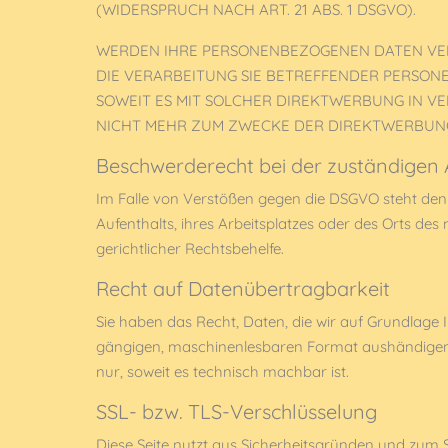
(WIDERSPRUCH NACH ART. 21 ABS. 1 DSGVO).
WERDEN IHRE PERSONENBEZOGENEN DATEN VERA
DIE VERARBEITUNG SIE BETREFFENDER PERSON
SOWEIT ES MIT SOLCHER DIREKTWERBUNG IN V
NICHT MEHR ZUM ZWECKE DER DIREKTWERBUNG 
Beschwerde­recht bei der zuständigen 
Im Falle von Verstößen gegen die DSGVO steht den 
Aufenthalts, ihres Arbeitsplatzes oder des Orts d
gerichtlicher Rechtsbehelfe.
Recht auf Daten­übertrag­barkeit
Sie haben das Recht, Daten, die wir auf Grundlage I
gängigen, maschinenlesbaren Format aushändigen zu
nur, soweit es technisch machbar ist.
SSL- bzw. TLS-Verschlüsselung
Diese Seite nutzt aus Sicherheitsgründen und zum S