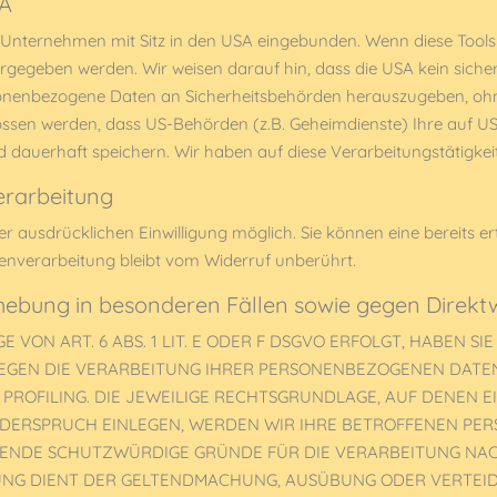
SA
 Unternehmen mit Sitz in den USA eingebunden. Wenn diese Tools
rgegeben werden. Wir weisen darauf hin, dass die USA kein siche
onenbezogene Daten an Sicherheitsbehörden herauszugeben, ohne 
ssen werden, dass US-Behörden (z.B. Geheimdienste) Ihre auf US
auerhaft speichern. Wir haben auf diese Verarbeitungstätigkeite
verarbeitung
ausdrücklichen Einwilligung möglich. Sie können eine bereits ertei
enverarbeitung bleibt vom Widerruf unberührt.
hebung in besonderen Fällen sowie gegen Direkt
ON ART. 6 ABS. 1 LIT. E ODER F DSGVO ERFOLGT, HABEN SIE
GEGEN DIE VERARBEITUNG IHRER PERSONENBEZOGENEN DATEN
 PROFILING. DIE JEWEILIGE RECHTSGRUNDLAGE, AUF DENEN 
IDERSPRUCH EINLEGEN, WERDEN WIR IHRE BETROFFENEN P
GENDE SCHUTZWÜRDIGE GRÜNDE FÜR DIE VERARBEITUNG NACH
TUNG DIENT DER GELTENDMACHUNG, AUSÜBUNG ODER VERTE